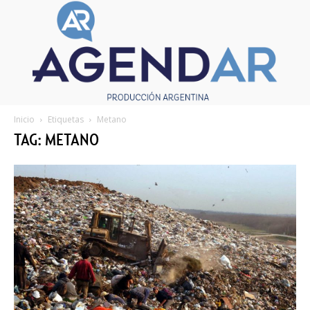
Inicio
Etiquetas
Metano
TAG: METANO