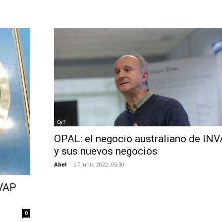
CyT
OPAL: el negocio australiano de INV
y sus nuevos negocios
Abel
-
27 junio 2022, 05:30
NVAP
0