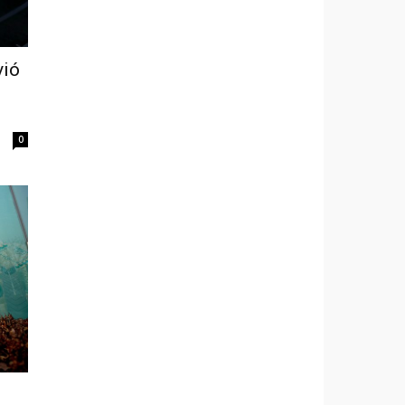
vió
0