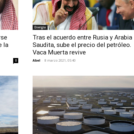
Energía
rse
Tras el acuerdo entre Rusia y Arabia
e la
Saudita, sube el precio del petróleo.
Vaca Muerta revive
Abel
-
8 marzo 2021, 05:40
0