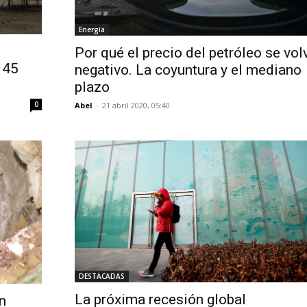
Energía
Por qué el precio del petróleo se vol
 45
negativo. La coyuntura y el mediano
plazo
0
Abel
-
21 abril 2020, 05:40
DESTACADAS
La próxima recesión global
n