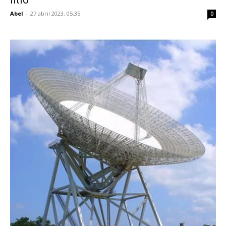
litio
Abel
-
27 abril 2023, 05:35
0