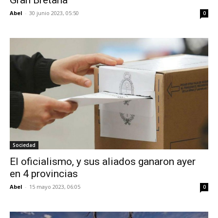
Abel
-
30 junio 2023, 05:50
0
Sociedad
El oficialismo, y sus aliados ganaron ayer
en 4 provincias
Abel
-
15 mayo 2023, 06:05
0