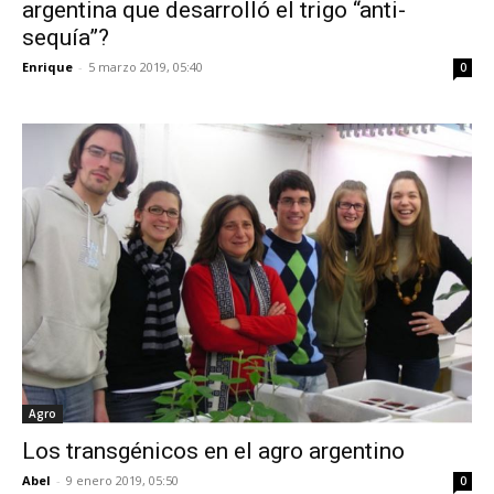
argentina que desarrolló el trigo “anti-
sequía”?
Enrique
-
5 marzo 2019, 05:40
0
Agro
Los transgénicos en el agro argentino
Abel
-
9 enero 2019, 05:50
0