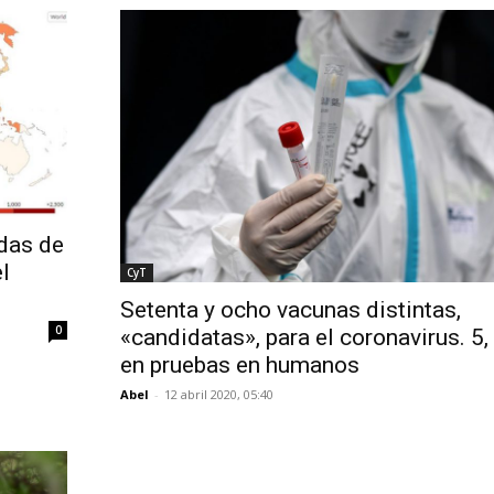
das de
l
CyT
Setenta y ocho vacunas distintas,
0
«candidatas», para el coronavirus. 5,
en pruebas en humanos
Abel
-
12 abril 2020, 05:40