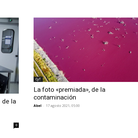
CyT
La foto «premiada», de la
contaminación
 de la
Abel
-
17 agosto 2021, 05:00
0