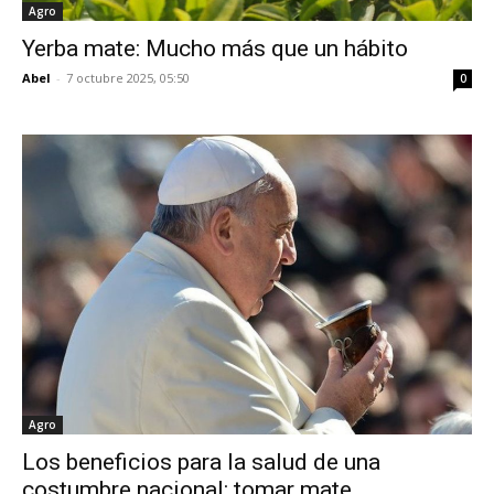
Agro
Yerba mate: Mucho más que un hábito
Abel
-
7 octubre 2025, 05:50
0
Agro
Los beneficios para la salud de una
costumbre nacional: tomar mate