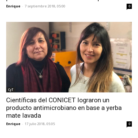
Enrique
-
7 septiembre 2018, 05:00
0
CyT
Científicas del CONICET lograron un
producto antimicrobiano en base a yerba
mate lavada
Enrique
-
17 julio 2018, 05:05
0