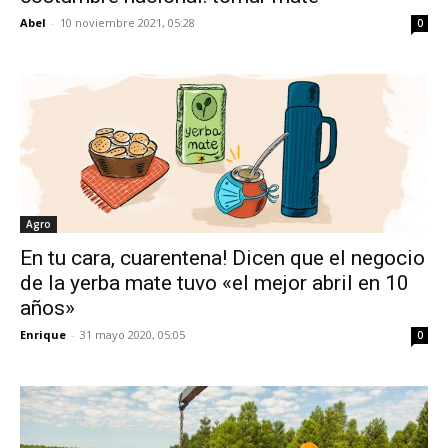
Abel
-
10 noviembre 2021, 05:28
0
Agro
En tu cara, cuarentena! Dicen que el negocio
de la yerba mate tuvo «el mejor abril en 10
años»
Enrique
-
31 mayo 2020, 05:05
0