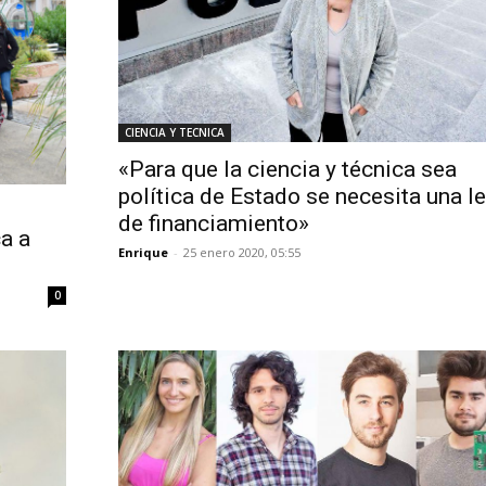
CIENCIA Y TECNICA
«Para que la ciencia y técnica sea
política de Estado se necesita una l
de financiamiento»
ca a
Enrique
-
25 enero 2020, 05:55
0