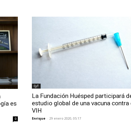
CyT
La Fundación Huésped participará d
a
estudio global de una vacuna contra 
ogía es
VIH
Enrique
-
29 enero 2020, 05:17
0