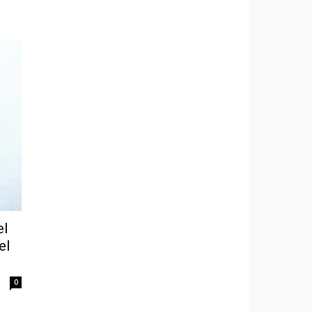
el
el
0