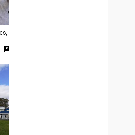
es,
0