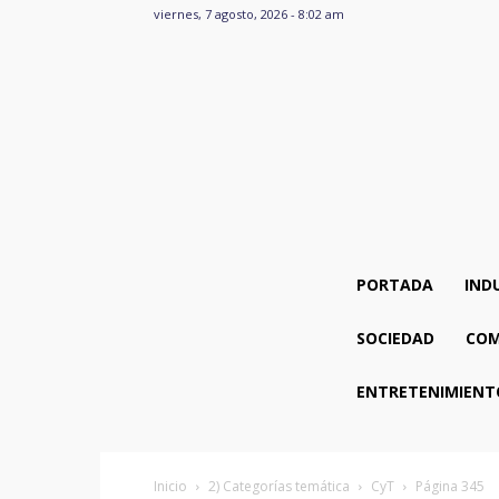
viernes, 7 agosto, 2026 - 8:02 am
PORTADA
IND
SOCIEDAD
COM
ENTRETENIMIENT
Inicio
2) Categorías temática
CyT
Página 345