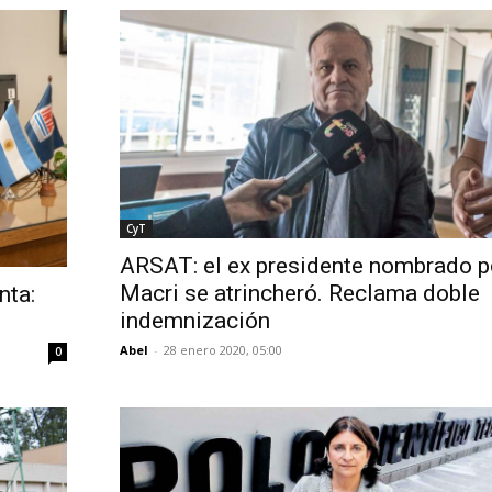
CyT
ARSAT: el ex presidente nombrado p
Macri se atrincheró. Reclama doble
nta:
indemnización
Abel
-
28 enero 2020, 05:00
0