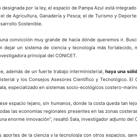
 designada por la ley, el espacio de Pampa Azul está integrado 
 el de Agricultura, Ganadería y Pesca; el de Turismo y Deportes
sarrollo Sostenible.
y una convicción muy grande de hacia dónde queremos ir. Bus
ién dejar un sistema de ciencia y tecnología más fortalecid
 investigadora principal del CONICET.
e, además de un fuerte trabajo interministerial,
haya una sólid
nisterial y los Consejos Asesores Científico y Tecnológico. El 
Sala, especializado en sistemas socio-ecológicos costero-marin
se espacio lejano, sin humanos, donde la costa queda tan lejo
 todas las economías regionales presentes en las zonas coster
na enorme innovación”, resaltó Sala, investigador adjunto del
s aportes de la ciencia y la tecnología con otros espacios, g