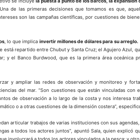
etivo se incluye
la puesta a punto de los barcos, la expansión d
Una de las primeras decisiones que tomamos es que, aquell
ntereses son las campañas científicas, por cuestiones de bienes
os
, lo que implica
invertir millones de dólares para su arreglo.
 está repartido entre Chubut y Santa Cruz; el Agujero Azul, qu
ar; y el Banco Burdwood, que es la primera área oceánica 
orzar y ampliar las redes de observación y monitoreo y fort
 ciencias del mar. “Son cuestiones que están vinculadas con 
puntos de observación a lo largo de la costa y nos interesa t
imático o a otras cuestiones de la dimensión costera”, especific
an articular trabajos de varias instituciones con sus agendas
as a todos los actores juntos”, apuntó Sala, quien explicó q
que involucrará a todos los actores vinculados a la pesca; y otro 