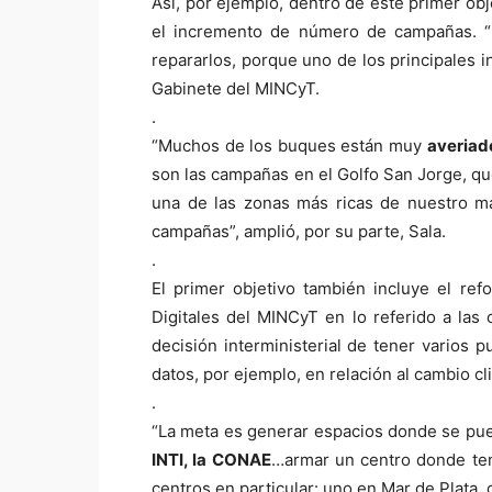
Así, por ejemplo, dentro de este primer obj
el incremento de número de campañas. “
repararlos, porque uno de los principales i
Gabinete del MINCyT.
.
“Muchos de los buques están muy
averiad
son las campañas en el Golfo San Jorge, que
una de las zonas más ricas de nuestro m
campañas”, amplió, por su parte, Sala.
.
El primer objetivo también incluye el ref
Digitales del MINCyT en lo referido a las
decisión interministerial de tener varios 
datos, por ejemplo, en relación al cambio cl
.
“La meta es generar espacios donde se pued
INTI, la CONAE
…armar un centro donde teng
centros en particular: uno en Mar de Plata, 