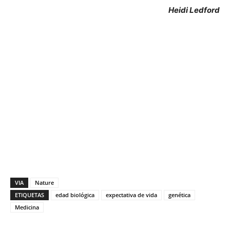
Heidi Ledford
VIA
Nature
ETIQUETAS
edad biológica
expectativa de vida
genética
Medicina