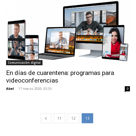
Comunicación digital
En días de cuarentena: programas para
videoconferencias
Abel
-
17 marzo 2020, 05:35
0
11
12
13