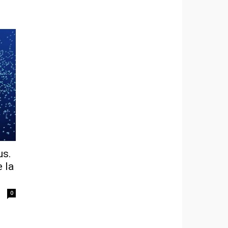
us.
 la
0