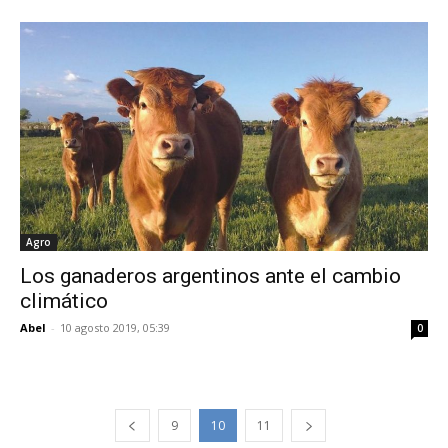
Agro
Los ganaderos argentinos ante el cambio
climático
Abel
-
10 agosto 2019, 05:39
0
9
10
11