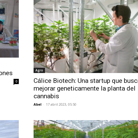
Agro
iones
Cálice Biotech: Una startup que busc
0
mejorar geneticamente la planta del
cannabis
Abel
-
17 abril 2023, 05:50