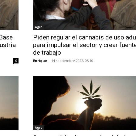
Agro
 Base
Piden regular el cannabis de uso adu
ustria
para impulsar el sector y crear fuent
de trabajo
Enrique
-
14 septiembre 2022, 05:10
0
Agro