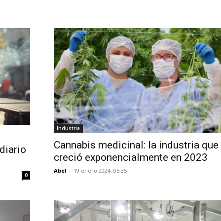
Industria
l
Cannabis medicinal: la industria que
diario
creció exponencialmente en 2023
Abel
-
19 enero 2024, 05:35
0