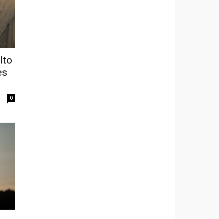
lto
es
0