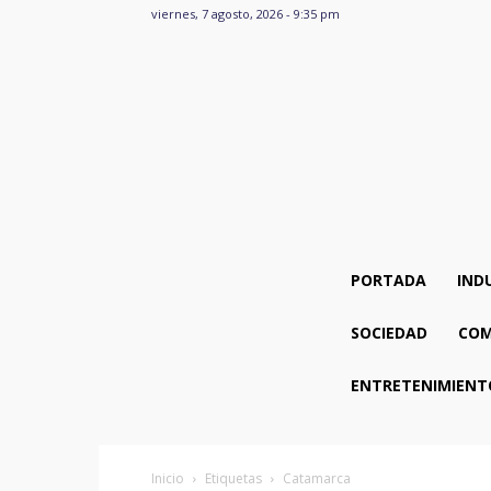
viernes, 7 agosto, 2026 - 9:35 pm
PORTADA
IND
SOCIEDAD
COM
ENTRETENIMIENT
Inicio
Etiquetas
Catamarca