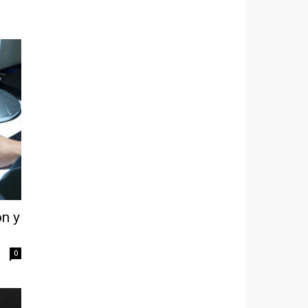
ón y
0