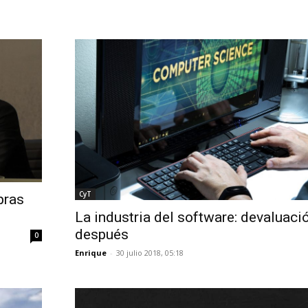
CyT
pras
La industria del software: devaluaci
después
0
Enrique
-
30 julio 2018, 05:18