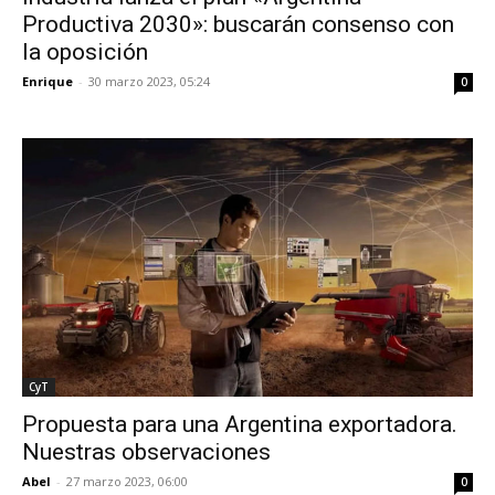
Productiva 2030»: buscarán consenso con
la oposición
Enrique
-
30 marzo 2023, 05:24
0
CyT
Propuesta para una Argentina exportadora.
Nuestras observaciones
Abel
-
27 marzo 2023, 06:00
0