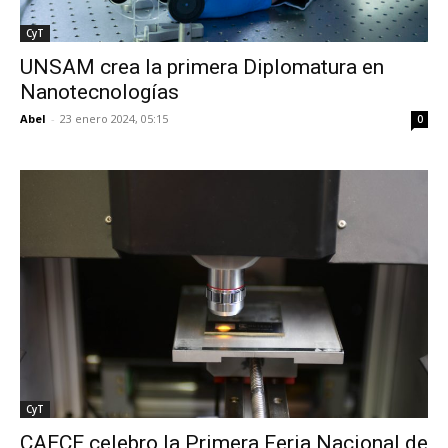
CyT
UNSAM crea la primera Diplomatura en
Nanotecnologías
Abel
-
23 enero 2024, 05:15
0
CyT
CAECE celebro la Primera Feria Nacional de