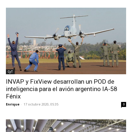
CyT
INVAP y FixView desarrollan un POD de
inteligencia para el avión argentino IA-58
Fénix
Enrique
-
17 octubre 2020, 05:35
0