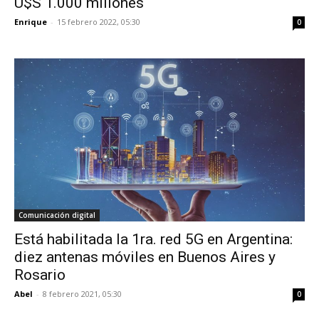
U$S 1.000 millones
Enrique
-
15 febrero 2022, 05:30
0
Comunicación digital
Está habilitada la 1ra. red 5G en Argentina:
diez antenas móviles en Buenos Aires y
Rosario
Abel
-
8 febrero 2021, 05:30
0