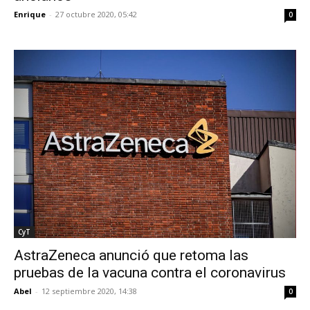
Enrique
-
27 octubre 2020, 05:42
0
CyT
AstraZeneca anunció que retoma las
pruebas de la vacuna contra el coronavirus
Abel
-
12 septiembre 2020, 14:38
0