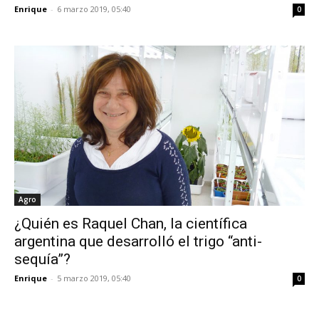
Enrique
-
6 marzo 2019, 05:40
0
Agro
¿Quién es Raquel Chan, la científica
argentina que desarrolló el trigo “anti-
sequía”?
Enrique
-
5 marzo 2019, 05:40
0