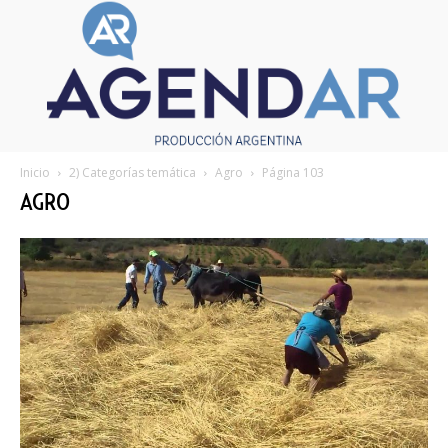
Inicio
2) Categorías temática
Agro
Página 103
AGRO