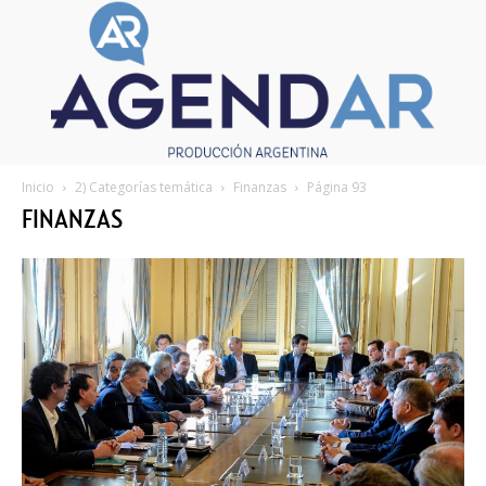
Inicio
2) Categorías temática
Finanzas
Página 93
FINANZAS