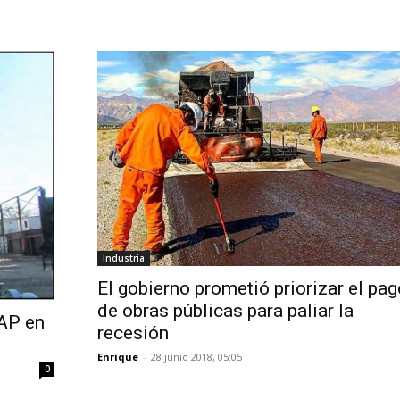
Industria
El gobierno prometió priorizar el pag
de obras públicas para paliar la
VAP en
recesión
Enrique
-
28 junio 2018, 05:05
0