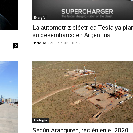
Energía
La automotriz eléctrica Tesla ya pla
su desembarco en Argentina
Enrique
-
20 junio 2018, 05:07
0
Ecología
Según Aranguren, recién en el 2020