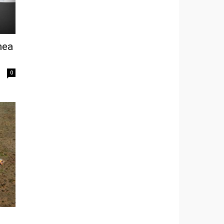
nea
0