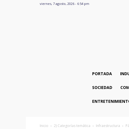
viernes, 7 agosto, 2026 - 6:54 pm
PORTADA
IND
SOCIEDAD
COM
ENTRETENIMIENT
Inicio
2) Categorías temática
Infraestructura
P