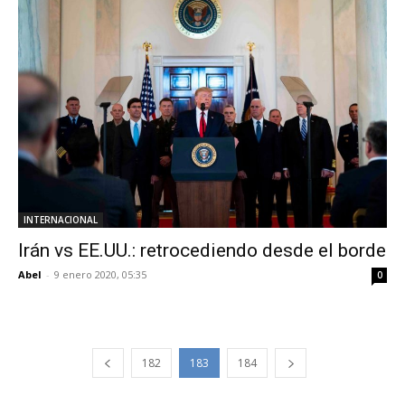
INTERNACIONAL
Irán vs EE.UU.: retrocediendo desde el borde
Abel
-
9 enero 2020, 05:35
0
182
183
184