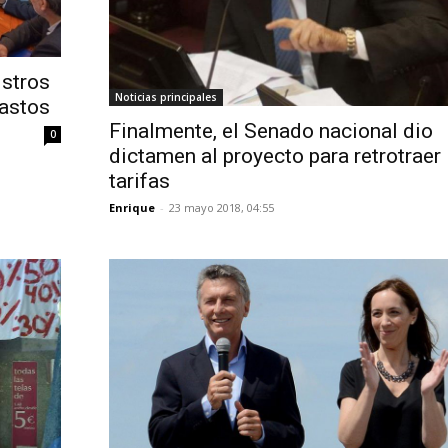
istros
Noticias principales
gastos
Finalmente, el Senado nacional dio
0
dictamen al proyecto para retrotraer 
tarifas
Enrique
-
23 mayo 2018, 04:55