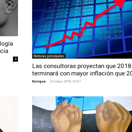
logía
icía
Noticias principales
0
Las consultoras proyectan que 2018
terminará con mayor inflación que 2
Enrique
-
25 mayo 2018, 05:07