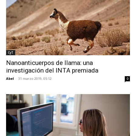
CyT
Nanoanticuerpos de llama: una
investigación del INTA premiada
Abel
-
31 marzo 2019, 05:12
0