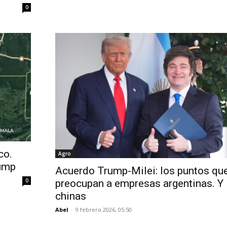
0
co.
Agro
rump
Acuerdo Trump-Milei: los puntos qu
0
preocupan a empresas argentinas. Y
chinas
Abel
-
9 febrero 2026, 05:50