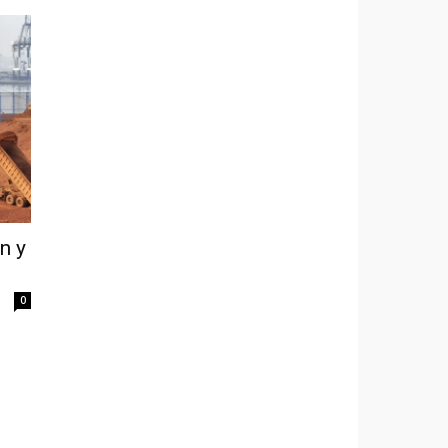
n y
0