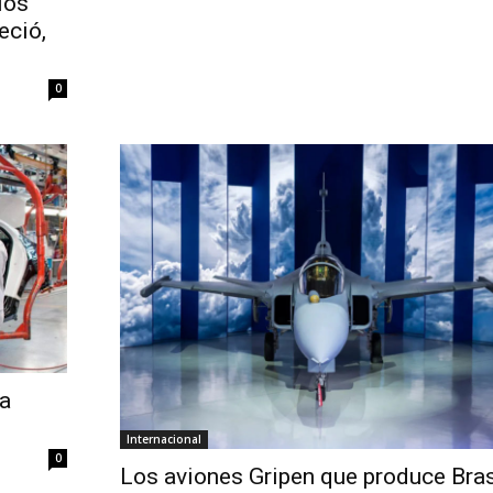
los
eció,
0
la
Internacional
0
Los aviones Gripen que produce Bras