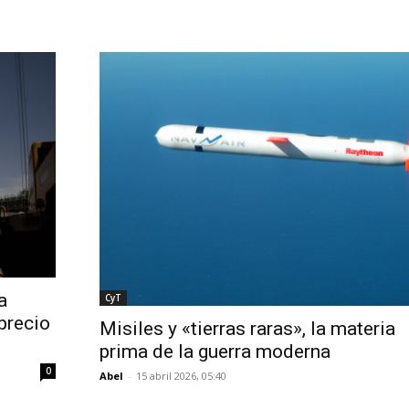
a
CyT
precio
Misiles y «tierras raras», la materia
prima de la guerra moderna
0
Abel
-
15 abril 2026, 05:40