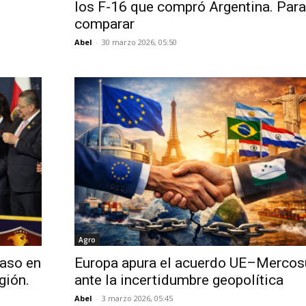
los F-16 que compró Argentina. Para
comparar
Abel
-
30 marzo 2026, 05:50
Agro
paso en
Europa apura el acuerdo UE–Mercos
gión.
ante la incertidumbre geopolítica
Abel
-
3 marzo 2026, 05:45