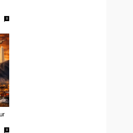
0
ur
0