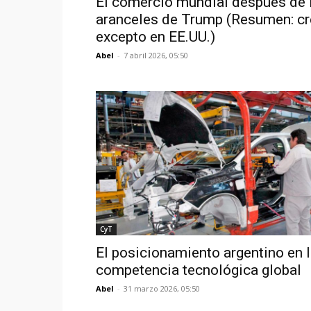
El comercio mundial después de 
aranceles de Trump (Resumen: cr
excepto en EE.UU.)
Abel
-
7 abril 2026, 05:50
CyT
El posicionamiento argentino en 
competencia tecnológica global
Abel
-
31 marzo 2026, 05:50