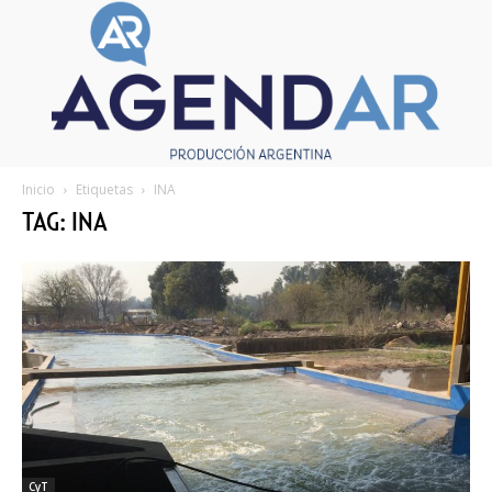
Inicio
Etiquetas
INA
TAG: INA
CyT