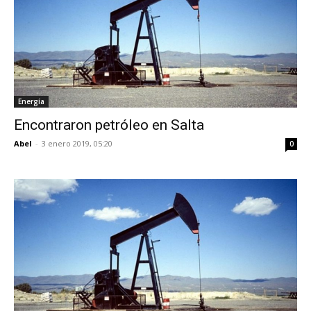
Energía
Encontraron petróleo en Salta
Abel
-
3 enero 2019, 05:20
0