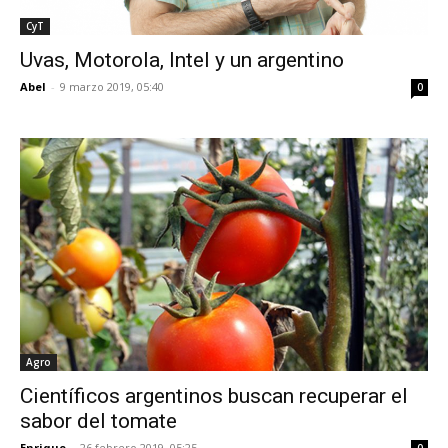
CyT
Uvas, Motorola, Intel y un argentino
Abel
-
9 marzo 2019, 05:40
0
Agro
Científicos argentinos buscan recuperar el
sabor del tomate
Enrique
-
26 febrero 2019, 05:25