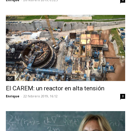
0
CyT
El CAREM: un reactor en alta tensión
Enrique
-
22 febrero 2019, 16:12
0