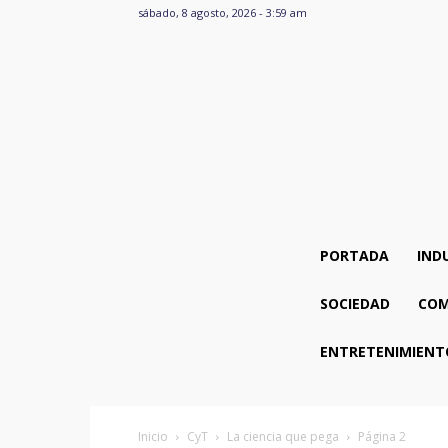
sábado, 8 agosto, 2026 - 3:59 am
PORTADA
IND
SOCIEDAD
COM
ENTRETENIMIENT
Inicio
CyT
La ciencia que pega
Página 2