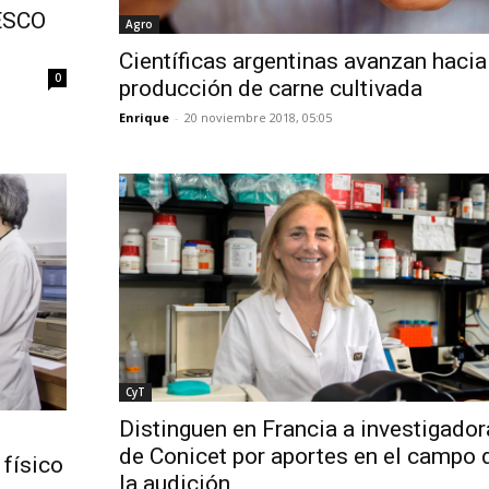
NESCO
Agro
Científicas argentinas avanzan hacia
0
producción de carne cultivada
Enrique
-
20 noviembre 2018, 05:05
CyT
Distinguen en Francia a investigador
de Conicet por aportes en el campo 
 físico
la audición