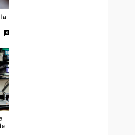
 la
0
a
de