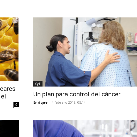
CyT
leares
Un plan para control del cáncer
iel
Enrique
-
4 febrero 2019, 05:14
0