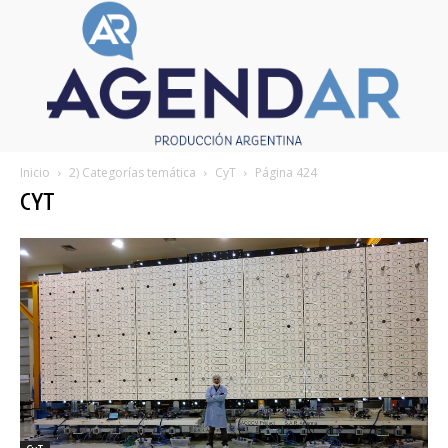
Inicio
2) Categorías temática
CyT
Página 424
CYT