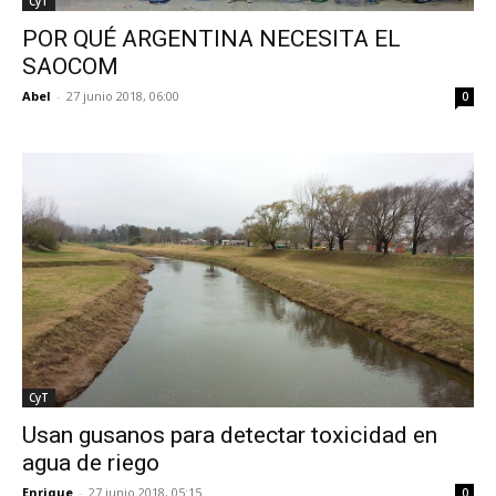
CyT
POR QUÉ ARGENTINA NECESITA EL
SAOCOM
Abel
-
27 junio 2018, 06:00
0
CyT
Usan gusanos para detectar toxicidad en
agua de riego
Enrique
-
27 junio 2018, 05:15
0