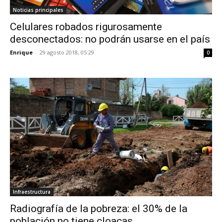
Noticias principales
Celulares robados rigurosamente
desconectados: no podrán usarse en el país
Enrique
-
29 agosto 2018, 05:29
0
Infraestructura
Radiografía de la pobreza: el 30% de la
población no tiene cloacas