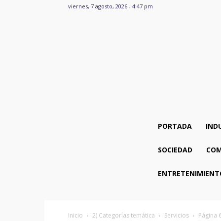
viernes, 7 agosto, 2026 - 4:47 pm
PORTADA
IND
SOCIEDAD
COM
ENTRETENIMIENT
Inicio
2) Categorías temática
Servicios
Página 