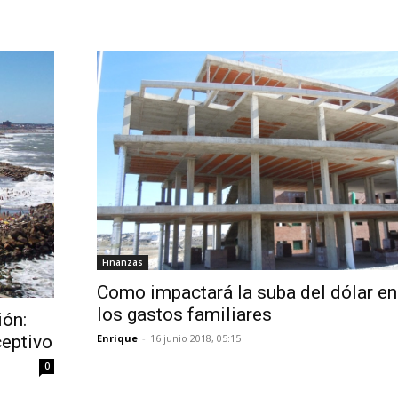
Finanzas
Como impactará la suba del dólar en
los gastos familiares
ión:
Enrique
-
16 junio 2018, 05:15
ceptivo
0