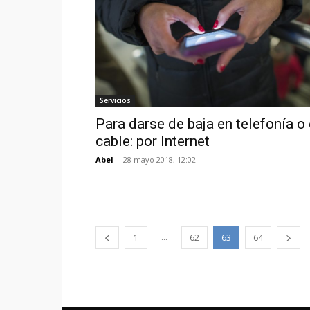
Servicios
Para darse de baja en telefonía o
cable: por Internet
Abel
-
28 mayo 2018, 12:02
...
1
62
63
64