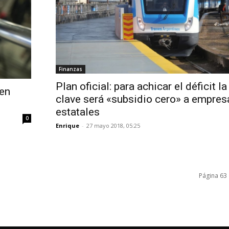
Finanzas
Plan oficial: para achicar el déficit la
 en
clave será «subsidio cero» a empres
estatales
0
Enrique
-
27 mayo 2018, 05:25
Página 63