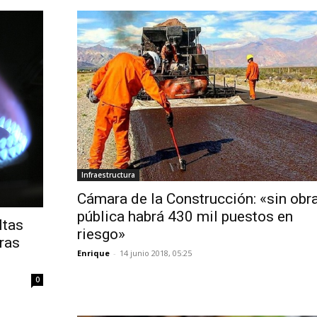
Infraestructura
Cámara de la Construcción: «sin obr
pública habrá 430 mil puestos en
ltas
riesgo»
ras
Enrique
-
14 junio 2018, 05:25
0