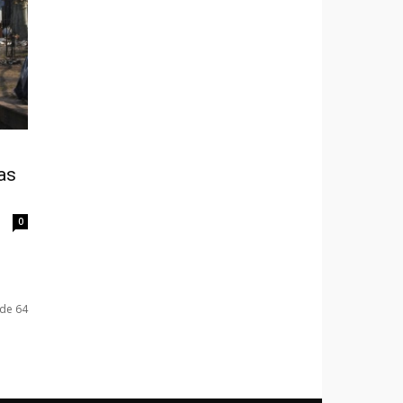
as
0
 de 64