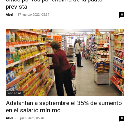
prevista
Abel
-
17 marzo 2022, 05:37
0
Sociedad
Adelantan a septiembre el 35% de aumento
en el salario mínimo
Abel
-
6 julio 2021, 05:40
0