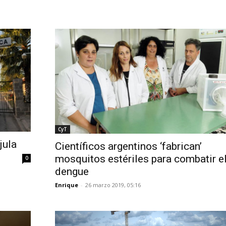
CyT
jula
Científicos argentinos ‘fabrican’
mosquitos estériles para combatir e
0
dengue
Enrique
-
26 marzo 2019, 05:16