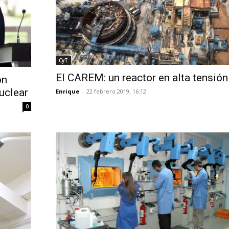
CyT
El CAREM: un reactor en alta tensión
on
nuclear
Enrique
-
22 febrero 2019, 16:12
0