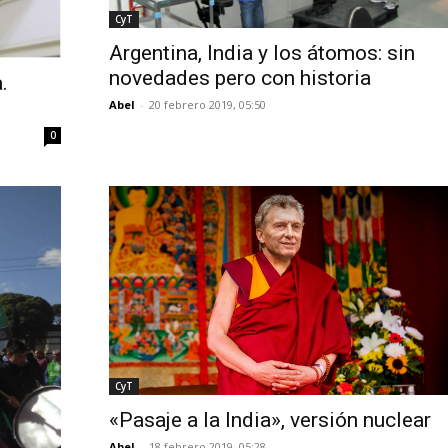
CyT
Argentina, India y los átomos: sin
novedades pero con historia
.
Abel
-
20 febrero 2019, 05:50
0
CyT
«Pasaje a la India», versión nuclear
Abel
-
18 febrero 2019, 05:28