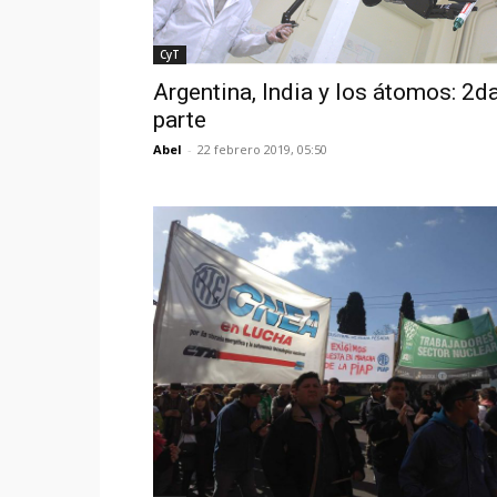
CyT
Argentina, India y los átomos: 2da
parte
Abel
-
22 febrero 2019, 05:50