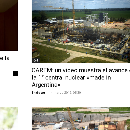
e la
CyT
CAREM: un video muestra el avance 
0
la 1° central nuclear «made in
Argentina»
Enrique
-
14 marzo 2019, 05:30